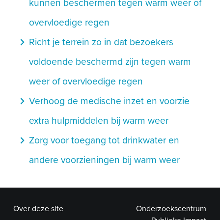
kunnen beschermen tegen warm weer of
overvloedige regen
navigate_next
Richt je terrein zo in dat bezoekers
voldoende beschermd zijn tegen warm
weer of overvloedige regen
navigate_next
Verhoog de medische inzet en voorzie
extra hulpmiddelen bij warm weer
navigate_next
Zorg voor toegang tot drinkwater en
andere voorzieningen bij warm weer
Over deze site
Onderzoekscentrum