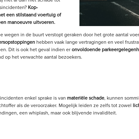
s) met al dan niet schade tot
sincidenten?
Kop-
et een stilstaand voertuig of
 een manoeuvre uitvoeren.
 wegen in de buurt verstopt geraken door het grote aantal voe
ersopstoppingen
hebben vaak lange vertragingen en veel frustra
en. Dit is ook het geval indien er
onvoldoende parkeergelegenh
md op het verwachte aantal bezoekers.
incidenten enkel sprake is van
materiële schade
, kunnen sommi
chtoffer als de veroorzaker. Mogelijk leiden ze zelfs tot zowel
li
ingen, een whiplash, maar ook blijvende invaliditeit.