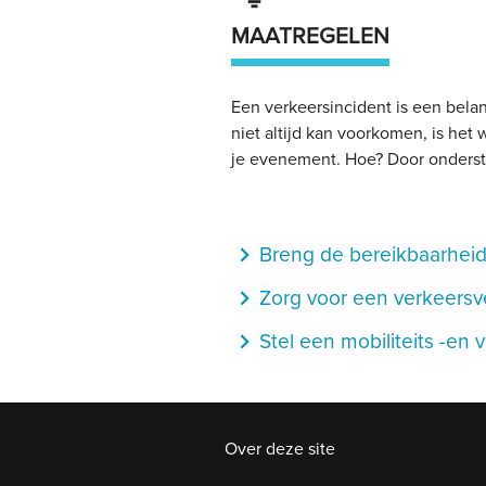
MAATREGELEN
Een verkeersincident is een bela
niet altijd kan voorkomen, is het
je evenement. Hoe? Door onders
navigate_next
Breng de bereikbaarheid 
navigate_next
Zorg voor een verkeersvei
navigate_next
Stel een mobiliteits -en
Over deze site