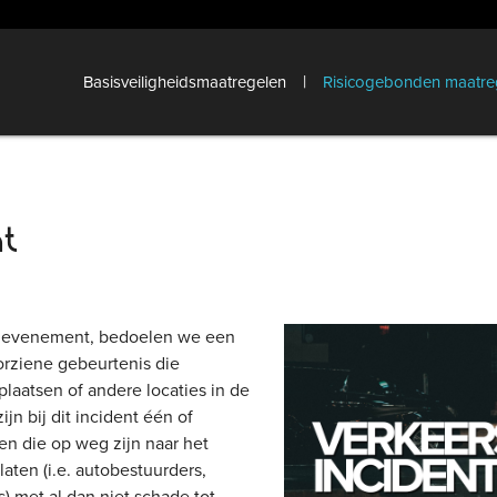
|
Basisveiligheidsmaatregelen
Risicogebonden maatre
nt
n evenement, bedoelen we een
rziene gebeurtenis die
laatsen of andere locaties in de
jn bij dit incident één of
n die op weg zijn naar het
ten (i.e. autobestuurders,