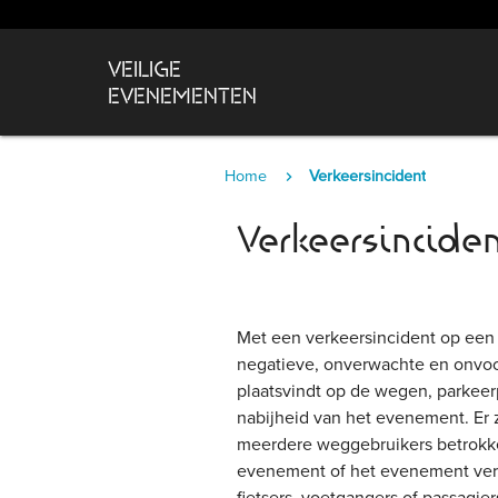
VEILIGE
EVENEMENTEN
Home
Verkeersincident
Verkeersincide
Met een verkeersincident op ee
negatieve, onverwachte en onvoo
plaatsvindt op de wegen, parkeerp
nabijheid van het evenement. Er zi
meerdere weggebruikers betrokke
evenement of het evenement verla