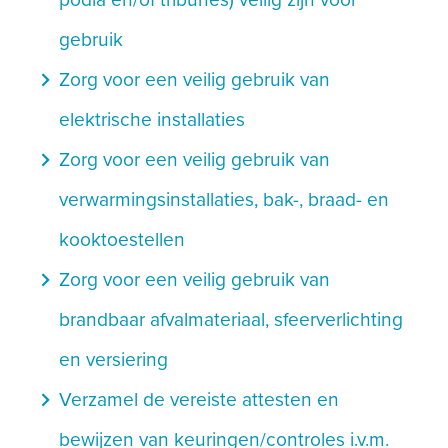
podia en/of tribunes) veilig zijn voor
gebruik
navigate_next
Zorg voor een veilig gebruik van
elektrische installaties
navigate_next
Zorg voor een veilig gebruik van
verwarmingsinstallaties, bak-, braad- en
kooktoestellen
navigate_next
Zorg voor een veilig gebruik van
brandbaar afvalmateriaal, sfeerverlichting
en versiering
navigate_next
Verzamel de vereiste attesten en
bewijzen van keuringen/controles i.v.m.