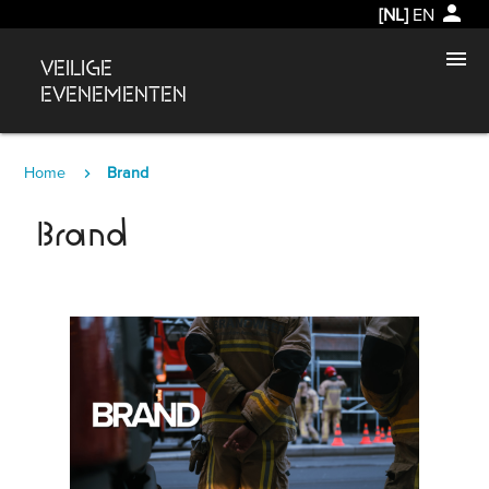
person
[NL]
EN
menu
VEILIGE
EVENEMENTEN
Home
Brand
Brand