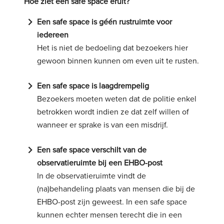
Hoe ziet een safe space eruit?
navigate_next
Een safe space is géén rustruimte voor
iedereen
Het is niet de bedoeling dat bezoekers hier
gewoon binnen kunnen om even uit te rusten.
navigate_next
Een safe space is laagdrempelig
Bezoekers moeten weten dat de politie enkel
betrokken wordt indien ze dat zelf willen of
wanneer er sprake is van een misdrijf.
navigate_next
Een safe space verschilt van de
observatieruimte bij een EHBO-post
In de observatieruimte vindt de
(na)behandeling plaats van mensen die bij de
EHBO-post zijn geweest. In een safe space
kunnen echter mensen terecht die in een