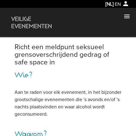
person
[NL]
EN
menu
VEILIGE
EVENEMENTEN
Richt een meldpunt seksueel
grensoverschrijdend gedrag of
safe space in
Wie?
Aan te raden voor elk evenement, in het bijzonder
grootschalige evenementen die 's avonds en/of 's
nachts plaatsvinden en waar alcohol wordt
geconsumeerd.
Waarom?